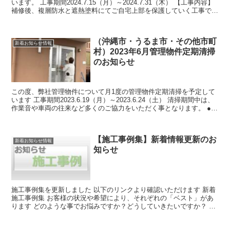
います。 工事期間2024.7.15（月）～2024.7.31（木） 【工事内容】
補修後、複層防水と遮熱塗料にてご自宅上部を保護していく工事です
工事期間中は、...
（沖縄市・うるま市・その他市町
新着お知らせ情報
村）2023年6月管理物件定期清掃
のお知らせ
この度、弊社管理物件について月1度の管理物件定期清掃を予定して
います 工事期間2023.6.19（月）～2023.6.24（土） 清掃期間中は、
作業音や車両の往来など多くのご協力をいただく事となります。 ●対
象エリア 沖縄市（登川・...
【施工事例集】新着情報更新のお
新着お知らせ情報
知らせ
施工事例集を更新しました 以下のリンクより確認いただけます 新着
施工事例集 お客様の状況や希望により、それぞれの「ベスト」があ
ります どのような事でお悩みですか？どうしていきたいですか？ ぜ
ひ当社までお気軽にお問合せください -...