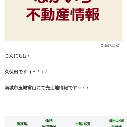
2017.10.07
こんにちは♪
久保田です（＾＾）/
南城市玉城當山にて売土地情報です～～♪
価格
建ぺい率
所在地
土地面積