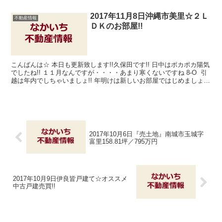
2017年11月8日沖縄市美里☆２Ｌ
不動産情報
ＤＫのお部屋!!
こんばんは☆ 本日も更新致します!!久保田です!! 日中はポカポカ陽気
でしたね!! １１月なんですが・・・・あまり寒くないですね 8-O 引
越は年内でしちゃいましょ!! 年明けは新しいお部屋ではじめましょ♪
契約金が４３，...
2017年10月6日『売土地』南城市玉城字
富里158.81坪／795万円
2017年10月9日伊良皆戸建て☆オススメ
中古戸建売買!!