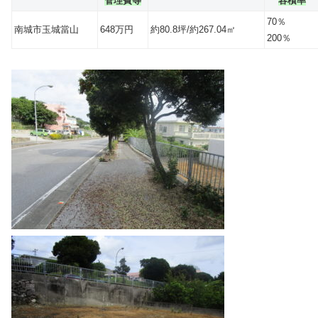
管理費等
容積率
70％
南城市玉城當山
648万円
約80.8坪/約267.04㎡
200％