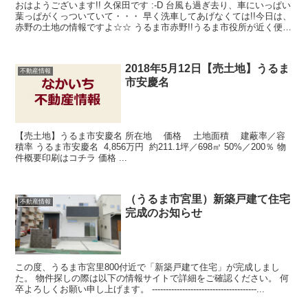
おはようございます!! 久保田です :-D 台風も過ぎ去り、車にいっぱい
葉っぱがくっついていて・・・ 早く洗車してあげなくては!!今日は、
赤野の土地の情報ですよ☆☆ うるま市赤野!!うるま市役所が近く便利
です♪ 78.65坪...
2018年5月12日【売土地】うるま
不動産情報
市安慶名
【売土地】うるま市安慶名 所在地 価格 土地面積 建蔽率／容
積率 うるま市安慶名 4,856万円 約211.1坪／698㎡ 50%／200％ 物
件概要印刷はコチラ 価格 ...
（うるま市宮里）新築戸建て住宅
不動産情報
完成のお知らせ
この度、うるま市宮里800付近で「新築戸建て住宅」が完成しまし
た。 物件探しの際は以下の情報サイトで詳細をご確認ください。 何
卒よろしくお願い申し上げます。 --------------------------------------...