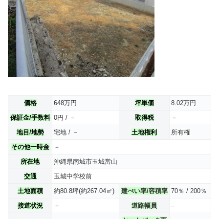
価格
648万円
坪単価
8.02万円
保証金/手数料
0円 / －
取得税
－
地目/地勢
宅地 / －
土地権利
所有権
その他一時金
－
所在地
沖縄県南城市玉城當山
交通
玉城中学校前
土地面積
約80.8坪(約267.04㎡)
建ぺい率/容積率
70％ / 200％
接道状況
－
道路幅員
–