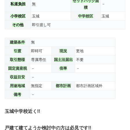
セットバック面
私道負担
無
－
積
小学校区
玉城
中学校区
玉城
その他
即引渡し可
建築条件
無
引渡
即時可
現況
更地
取引態様
専属専任
国土法届出
不要
固定資産税
－
倍率
－
収益目安
－
用途地域
無指定
都市計画
都市計画区域外
備考
－
玉城中学校近く!!
戸建て建てようか検討中の方は必見です!!