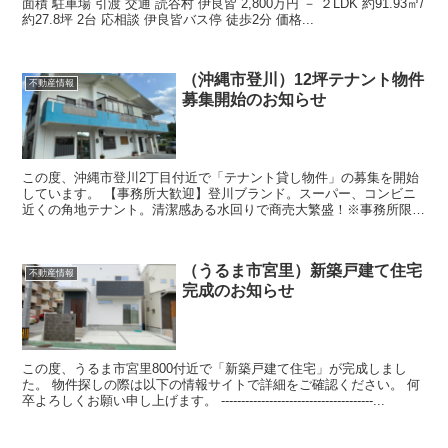
面積 駐車場 引渡 交通 読谷村 伊良皆 2,800万円 － ２LDK 約91.93㎡/
約27.8坪 2台 応相談 伊良皆バス停 徒歩2分 価格...
（沖縄市登川）12坪テナント物件
不動産情報
募集開始のお知らせ
この度、沖縄市登川2丁目付近で「テナント貸し物件」の募集を開始
しています。 【事務所大歓迎】登川ブランド。スーパー、コンビニ
近くの角地テナント。清潔感ある水回りで商売大繁盛！※事務所限定
募集です 物件探しの際は以下の情報サイトで...
（うるま市宮里）新築戸建て住宅
不動産情報
完成のお知らせ
この度、うるま市宮里800付近で「新築戸建て住宅」が完成しまし
た。 物件探しの際は以下の情報サイトで詳細をご確認ください。 何
卒よろしくお願い申し上げます。 --------------------------------------...