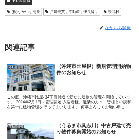
不動産情報
(株)なかいち開発
戸建売買，不動産，伊良皆，
読谷村
なかいち開発
関連記事
（沖縄市比屋根）新規管理開始物
不動産情報
件のお知らせ
この度、沖縄市比屋根4丁目付近で新たに建物の管理を開始していま
す。 2024年2月1日～管理開始 入居者様、近隣の方々、皆様との調和
を第一に建物管理を行ってまいります。 何卒よろしくお願い申し上
げます。 物件探しの際は以下の...
（うるま市具志川）中古戸建て売
不動産情報
り物件募集開始のお知らせ